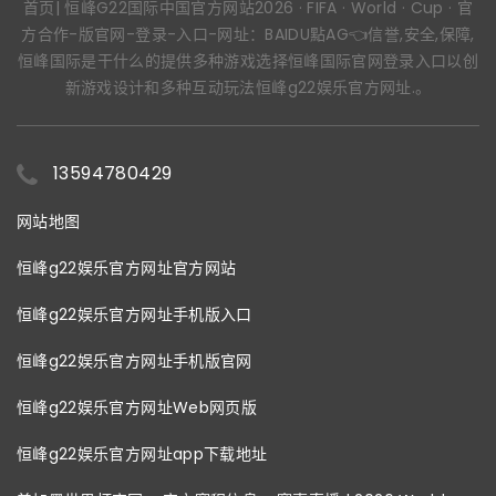
首页| 恒峰G22国际中国官方网站2026 · FIFA · World · Cup · 官
方合作-版官网-登录-入口-网址：BAIDU點AG👈信誉,安全,保障,
恒峰国际是干什么的提供多种游戏选择恒峰国际官网登录入口以创
新游戏设计和多种互动玩法恒峰g22娱乐官方网址.。
13594780429
网站地图
恒峰g22娱乐官方网址官方网站
恒峰g22娱乐官方网址手机版入口
恒峰g22娱乐官方网址手机版官网
恒峰g22娱乐官方网址Web网页版
恒峰g22娱乐官方网址app下载地址