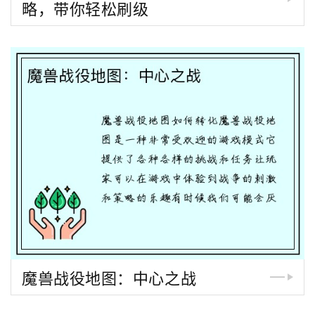
略，带你轻松刷级
魔兽战役地图：中心之战