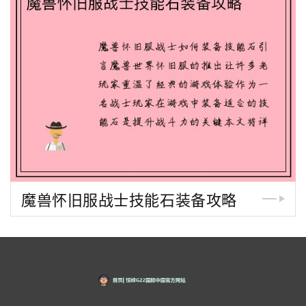
魔兽怀旧服战士技能石装备攻略